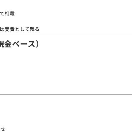
べて相殺
けは実費として残る
現金ベース）
乗せ