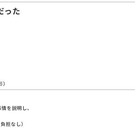
だった
形）
事情を説明し、
加負担なし）